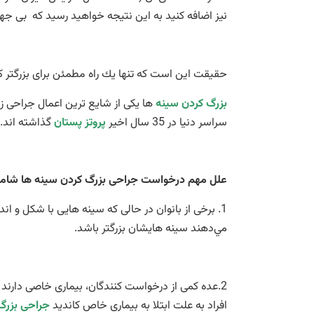
نيز اضافه كنيد به اين نتيجه خواهید رسید كه بی جهت 
حقیقت اين است كه تنها يك راه مطمئن برای بزرگتر ك
بزرگ کردن سینه
ها يکی از شايع ترين اعمال جراحی ز
سراسر دنيا در 35 سال اخير
پروتز پستان
گذاشته اند.
علل مهم درخواست جراحی بزرگ كردن سینه ها شامل
1. برخی از بانوان در حالی كه سینه هايی با شكل و 
مي‌دهند سینه هايشان بزرگتر باشد.
2.عده كمی از درخواست كنندگان، بيماری خاصی دارند
افراد به علت ابتلا به بيماری خاص كانديد
جراحی بزرگ