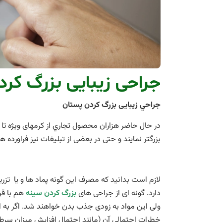
جراحی زيبايی بزرگ كر
جراحي زيبايی بزرگ كردن پستان
در حال حاضر هزاران محصول تجاري از كرمهای ويژه تا 
بزرگتر نمايند و حتی در بعضی از تبليغات نيز فراورده ه
لازم است بدانيد كه مصرف اين گونه پماد ها و يا تزري
دارد. گونه ای از جراحی های
بزرگ کردن سینه
هم با قرا
ولی اين مواد به زودی جذب بدن خواهند شد. اگر به ا
خطرات احتمالی آن (مانند احتمال افزايش ميزان سرطان