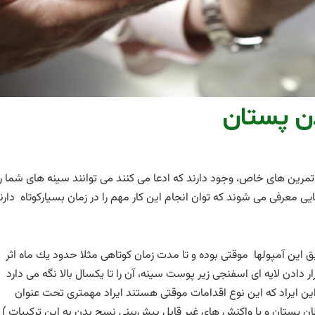
دن پستان
تمرين های خاص، وجود دارند كه ادعا می كنند می توانند سينه های شما را
ايی معرفی می شوند كه توان انجام اين كار مهم را در زمان بسياركوتاه دارن
ق اين آمپولها موقتی بوده و تا مدت زمان كوتاهی مثلا حدود يك ماه اثر
ر دادن لايه ای اسفنجی زير پوست سينه، آن را تا يكسال بالا نگه می دارد
ين ايراد كه اين نوع اقدامات موقتی هستند ايراد مهمتری تحت عنوان
 پستان و يا واكنش های غير قابل پيش‌بينی نسج بدن به اين تركيبات ) ر